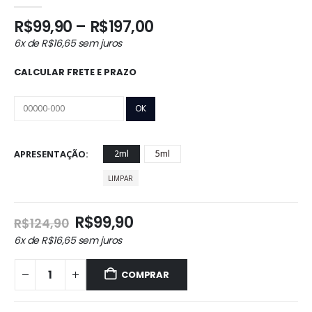
0
out of 5
Faixa
R$
99,90
–
R$
197,00
de
6x de
R$
16,65
sem juros
preço:
R$99,90
CALCULAR FRETE E PRAZO
através
R$197,00
APRESENTAÇÃO
2ml
5ml
LIMPAR
O
O
R$
99,90
R$
124,90
preço
preço
6x de
R$
16,65
sem juros
original
atual
era:
é:
COMPRAR
R$124,90.
R$99,90.