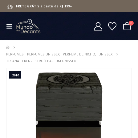
FRETE GRÁTIS a partir de R$ 199+
0
PERFUMES
,
PERFUMES UNISSEX
,
PERFUME DE NICHO
,
UNISSEX
TIZIANA TERENZI STRUÒ PARFUM UNISSEX
OFF!