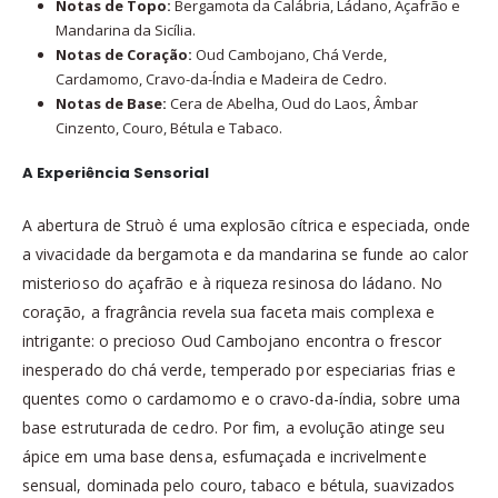
Notas de Topo:
Bergamota da Calábria, Ládano, Açafrão e
Mandarina da Sicília.
Notas de Coração:
Oud Cambojano, Chá Verde,
Cardamomo, Cravo-da-Índia e Madeira de Cedro.
Notas de Base:
Cera de Abelha, Oud do Laos, Âmbar
Cinzento, Couro, Bétula e Tabaco.
A Experiência Sensorial
A abertura de Struò é uma explosão cítrica e especiada, onde
a vivacidade da bergamota e da mandarina se funde ao calor
misterioso do açafrão e à riqueza resinosa do ládano. No
coração, a fragrância revela sua faceta mais complexa e
intrigante: o precioso Oud Cambojano encontra o frescor
inesperado do chá verde, temperado por especiarias frias e
quentes como o cardamomo e o cravo-da-índia, sobre uma
base estruturada de cedro. Por fim, a evolução atinge seu
ápice em uma base densa, esfumaçada e incrivelmente
sensual, dominada pelo couro, tabaco e bétula, suavizados