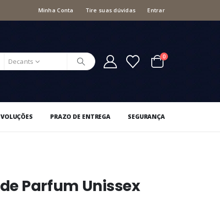
Minha Conta
Tire suas dúvidas
Entrar
0
Decants
EVOLUÇÕES
PRAZO DE ENTREGA
SEGURANÇA
u de Parfum Unissex