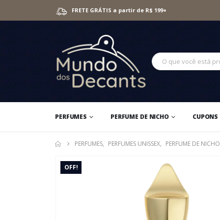
FRETE GRÁTIS a partir de R$ 199+
PERFUMES
PERFUME DE NICHO
CUPONS 
PERFUMES
,
PERFUMES UNISSEX
,
PERFUME DE NICHO
OFF!