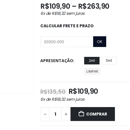
Faixa
R$
109,90
–
R$
263,90
de
6x de
R$
18,32
sem juros
preço
R$109
CALCULAR FRETE E PRAZO
atrav
R$263
APRESENTAÇÃO
2ml
5ml
LIMPAR
O
O
R$
109,90
R$
135,50
preço
preço
6x de
R$
18,32
sem juros
original
atual
era:
é:
COMPRAR
R$135,50.
R$109,90.