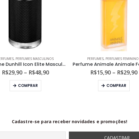
ERFUMES
,
PERFUMES MASCULINOS
PERFUMES
,
PERFUMES FEMININO
Perfume Dunhill Icon Elite Masculino Eau de Parfum
Faixa
R$
29,90
–
R$
48,90
R$
15,90
–
R$
29,90
de
Este produto tem várias variantes. As opções podem ser escolhidas na página do produto
Este produto tem várias variantes. As opções podem s
preço:
COMPRAR
COMPRAR
R$29,90
através
R$48,90
Cadastre-se para receber novidades e promoções!