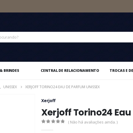
& BRINDES
CENTRAL DE RELACIONAMENTO
TROCAS E D
,
UNISSEX
XERJOFF TORINO24 EAU DE PARFUM UNISSEX
Xerjoff
Xerjoff Torino24 Ea
( Não há avaliações ainda. )
0
out of 5