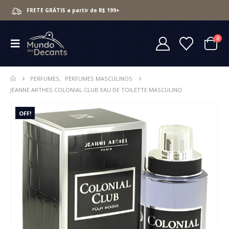
FRETE GRÁTIS a partir de R$ 199+
0
PERFUMES
,
PERFUMES MASCULINOS
JEANNE ARTHES COLONIAL CLUB EAU DE TOILETTE MASCULINO
OFF!