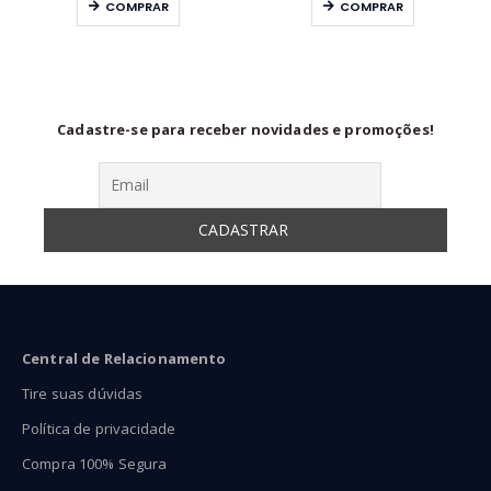
COMPRAR
COMPRAR
29,90
R$29,90
R$22
ravés
através
atra
54,97
R$48,90
R$39
Cadastre-se para receber novidades e promoções!
Central de Relacionamento
Tire suas dúvidas
Política de privacidade
Compra 100% Segura