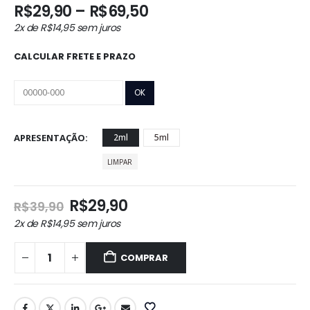
Faixa
R$
29,90
–
R$
69,50
de
2x de
R$
14,95
sem juros
preço:
R$29,90
CALCULAR FRETE E PRAZO
através
R$69,50
APRESENTAÇÃO
2ml
5ml
LIMPAR
O
O
R$
29,90
R$
39,90
preço
preço
2x de
R$
14,95
sem juros
original
atual
era:
é:
COMPRAR
R$39,90.
R$29,90.