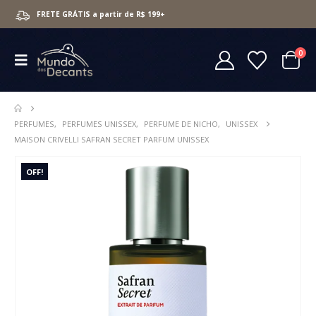
FRETE GRÁTIS a partir de R$ 199+
0
PERFUMES
,
PERFUMES UNISSEX
,
PERFUME DE NICHO
,
UNISSEX
MAISON CRIVELLI SAFRAN SECRET PARFUM UNISSEX
OFF!