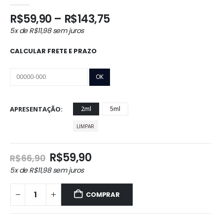
0
out of 5
Faixa
R$
59,90
–
R$
143,75
de
5x de
R$
11,98
sem juros
preço:
R$59,90
CALCULAR FRETE E PRAZO
através
R$143,75
APRESENTAÇÃO
2ml
5ml
LIMPAR
O
O
R$
59,90
R$
66,90
preço
preço
5x de
R$
11,98
sem juros
original
atual
era:
é:
COMPRAR
R$66,90.
R$59,90.